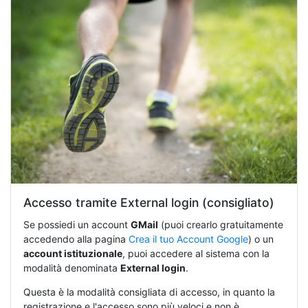
Accesso tramite External login (consigliato)
Se possiedi un account
GMail
(puoi crearlo gratuitamente
accedendo alla pagina
Crea il tuo Account Google
) o un
account istituzionale
, puoi accedere al sistema con la
modalità denominata
External login
.
Questa è la modalità consigliata di accesso, in quanto la
registrazione e l'accesso sono più veloci e non è